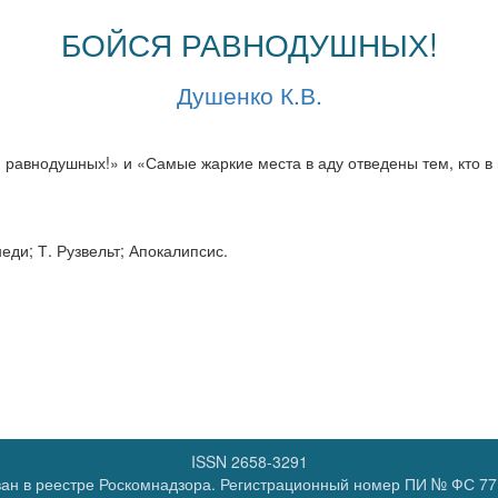
БОЙСЯ РАВНОДУШНЫХ!
Душенко К.В.
авнодушных!» и «Самые жаркие места в аду отведены тем, кто в 
еди; Т. Рузвельт; Апокалипсис.
ISSN 2658-3291
ан в реестре Роскомнадзора. Регистрационный номер
ПИ № ФС 77 