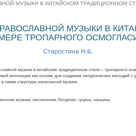
ВНОЙ МУЗЫКИ В КИТАЙСКОМ ТРАДИЦИОННОМ СТ
ПРАВОСЛАВНОЙ МУЗЫКИ В КИТ
ИМЕРЕ ТРОПАРНОГО ОСМОГЛАСИ
Старостина Н.Б.
ославной музыки в китайском традиционном стиле – тропарного ос
вой интонации как основе для создания литургических мелодий с у
а также структура написанной музыки.
ионная музыка; песнопения Литургии; гуцинь; наньинь.